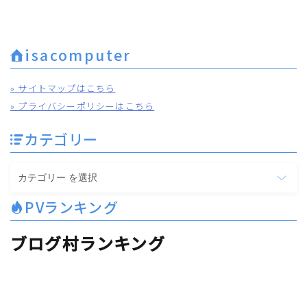
isacomputer
» サイトマップはこちら
» プライバシーポリシーはこちら
カテゴリー
カ
テ
PVランキング
ゴ
リ
ブログ村ランキング
ー
【2026年2月26日まで】春先取りセール中！
仕事に最適なノートPCを見てみる