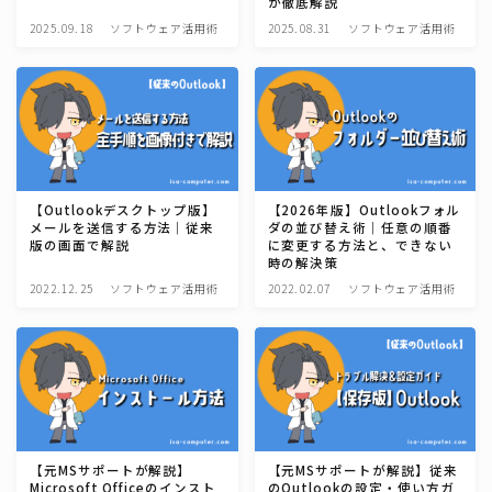
が徹底解説
2025.09.18
ソフトウェア活用術
2025.08.31
ソフトウェア活用術
【Outlookデスクトップ版】
【2026年版】Outlookフォル
メールを送信する方法｜従来
ダの並び替え術｜任意の順番
版の画面で解説
に変更する方法と、できない
時の解決策
2022.12.25
ソフトウェア活用術
2022.02.07
ソフトウェア活用術
【元MSサポートが解説】
【元MSサポートが解説】従来
Microsoft Officeのインスト
のOutlookの設定・使い方ガ