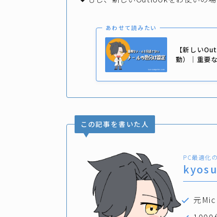
あわせて読みたい
【新しいOu
動）｜重要
この記事を書いた人
PC最適化
kyos
元Mi