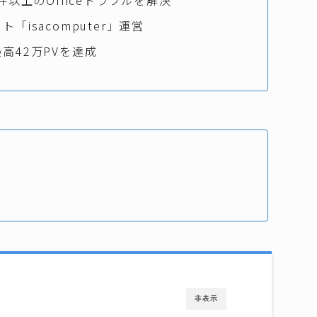
0件以上のOfficeトラブルを解決
ト「isacomputer」運営
高42万PVを達成
非表示